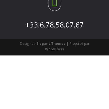

+33.6.78.58.07.67
Design de
Elegant Themes
| Propulsé par
WordPress